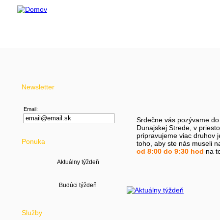
Budova DANUB O
Kračanská cesta 
929 01 Dun. Stred
Newsletter
Email:
Srdečne vás pozývame do
Dunajskej Strede, v priest
pripravujeme viac druhov
Ponuka
toho, aby ste nás museli na
od 8:00 do 9:30 hod
na te
Aktuálny týždeň
Služby