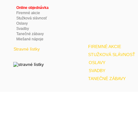
Online objednávka
Firemné akcie
Stužková slávnosť
Oslavy
Svadby
Tanečné zábavy
Miešané nápoje
FIREMNÉ AKCIE
Stravné lístky
STUŽKOVÁ SLÁVNOSŤ
OSLAVY
SVADBY
TANEČNÉ ZÁBAVY
(c)
2010 LUNI JEDÁLEŇ,
web design
:
epix technology